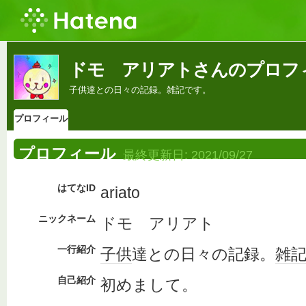
ドモ アリアトさんのプロフ
子供達との日々の記録。雑記です。
プロフィール
プロフィール
最終更新日:
2021/09/27
はてなID
ariato
ニックネーム
ドモ アリアト
一行紹介
子供
達との日々の記録。
雑
自己紹介
初めまして。