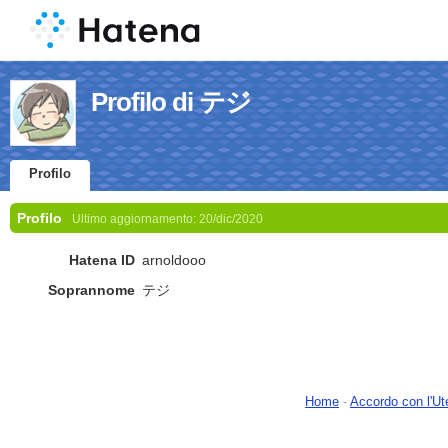
Profilo di テジ
Profilo
Profilo
Ultimo aggiornamento:
20/dic/2020
Hatena ID
arnoldooo
Soprannome
テジ
Home
-
Accordo con l'Ut