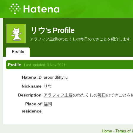
リウ's Profile
アラフィフ主婦のわたくしの毎日のできごとを紹介します
Profile
Profile
Last updated:
3 Nov 2021
Hatena ID
aroundfiftyliu
Nickname
リウ
Description
アラフィフ
主婦
のわたくしの
毎日
のできごとを
Place of
福岡
residence
Home
-
Terms of 