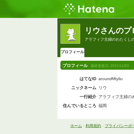
リウさんのプ
アラフィフ主婦のわたくし
プロフィール
プロフィール
最終更新日:
2021/11/03
はてなID
aroundfiftyliu
ニックネーム
リウ
一行紹介
アラフィフ
主婦
の
住んでいるところ
福岡
ホーム
-
利用規約
-
プライバシーポ