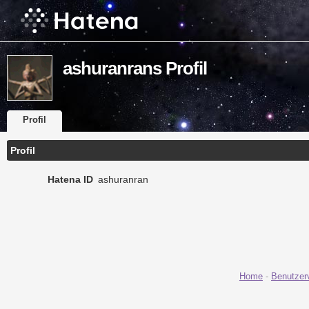
ashuranrans Profil
Profil
Profil
Hatena ID
ashuranran
Home
-
Benutzer