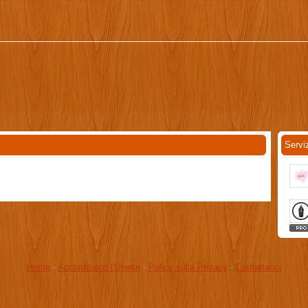
Servi
Home
-
Accordo con l'Utente
-
Policy sulla Privacy
-
Contattacci