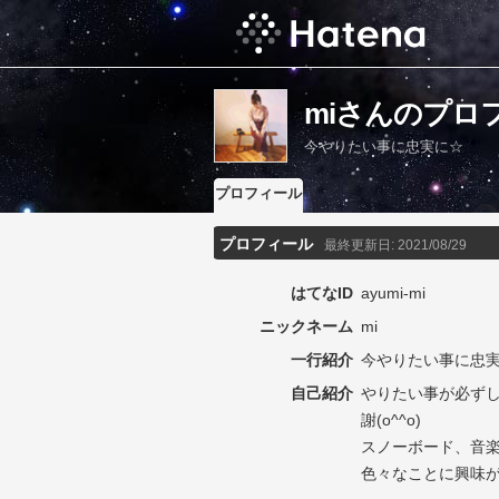
miさんのプロ
今やりたい事に忠実に☆
プロフィール
プロフィール
最終更新日:
2021/08/29
はてなID
ayumi-mi
ニックネーム
mi
一行紹介
今やりたい事に忠
自己紹介
やりたい事が必ず
謝(o^^o)
スノーボード、音
色々なことに興味が