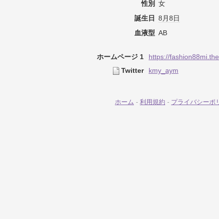
性別
女
誕生日
8月8日
血液型
AB
ホームページ 1
https://fashion88mi.the
Twitter
kmy_aym
ホーム
-
利用規約
-
プライバシーポ