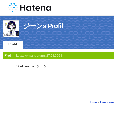
ジーンs Profil
Profil
Profil
Letzte Aktualisierung:
27.03.2023
Spitzname
ジーン
Home
-
Benutzer