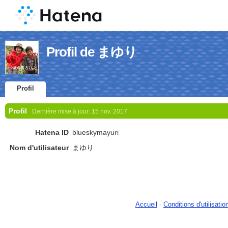
Profil de まゆり
Profil
Profil
Dernière mise à jour:
15 nov. 2017
Hatena ID
blueskymayuri
Nom d'utilisateur
まゆり
Accueil
-
Conditions d'utilisatio