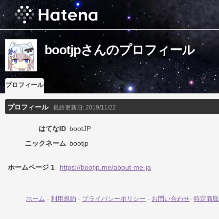
bootjpさんのプロフィール
プロフィール
プロフィール
最終更新日:
2019/11/22
はてなID
bootJP
ニックネーム
bootjp
ホームページ 1
https://bootjp.me/about-me-ja
ホーム
-
利用規約
-
プライバシーポリシー
-
お問い合わせ
-
特定商取