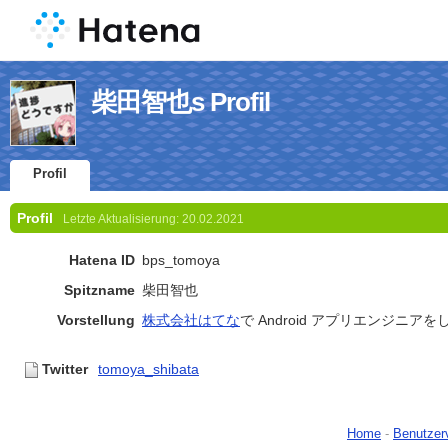
柴田智也s Profil
Profil
Profil
Letzte Aktualisierung:
20.02.2021
Hatena ID
bps_tomoya
Spitzname
柴田智也
Vorstellung
株式会社はてな
で Android アプリエンジニア
Twitter
tomoya_shibata
Home
-
Benutzer