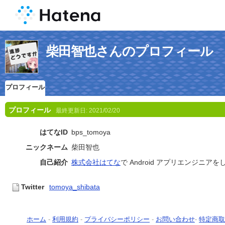
柴田智也さんのプロフィール
プロフィール
プロフィール
最終更新日:
2021/02/20
はてなID
bps_tomoya
ニックネーム
柴田智也
自己紹介
株式会社はてな
で Android アプリエンジニア
Twitter
tomoya_shibata
ホーム
-
利用規約
-
プライバシーポリシー
-
お問い合わせ
-
特定商取