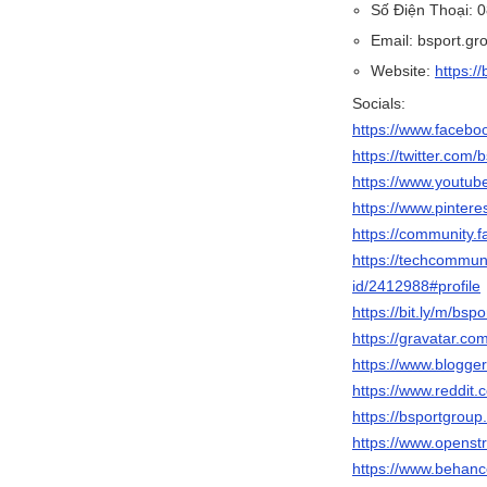
Số Điện Thoại: 
Email: bsport.g
Website:
https:/
Socials:
https://www.facebo
https://twitter.com/
https://www.youtu
https://www.pintere
https://community.f
https://techcommuni
id/2412988#profile
https://bit.ly/m/bsp
https://gravatar.co
https://www.blogg
https://www.reddit.
https://bsportgroup
https://www.openst
https://www.behanc