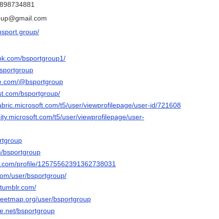
0898734881
roup@gmail.com
/bsport.group/
ok.com/bsportgroup1/
bsportgroup
be.com/@bsportgroup
st.com/bsportgroup/
abric.microsoft.com/t5/user/viewprofilepage/user-id/721608
ty.microsoft.com/t5/user/viewprofilepage/user-
ortgroup
m/bsportgroup
er.com/profile/12575562391362738031
com/user/bsportgroup/
.tumblr.com/
reetmap.org/user/bsportgroup
e.net/bsportgroup