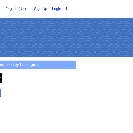
English (UK)
Sign Up
Login
Help
ces used by bsportgroup