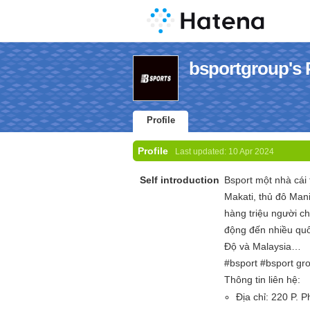
bsportgroup's P
Profile
Profile
Last updated:
10 Apr 2024
Self introduction
Bsport một nhà cái 
Makati, thủ đô Mani
hàng triệu người ch
động đến nhiều quố
Độ và Malaysia…
#bsport #bsport gr
Thông tin liên hệ:
Địa chỉ: 220 P. 