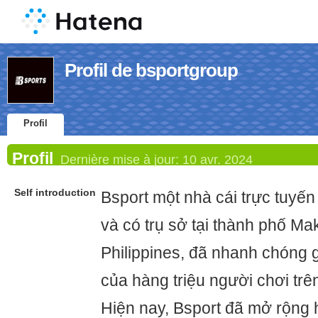
Profil de bsportgroup
Profil
Profil
Dernière mise à jour:
10 avr. 2024
Self introduction
Bsport một nhà cái trực tuyến
và có trụ sở tại thành phố Mak
Philippines, đã nhanh chóng g
của hàng triệu người chơi trê
Hiện nay, Bsport đã mở rộng 