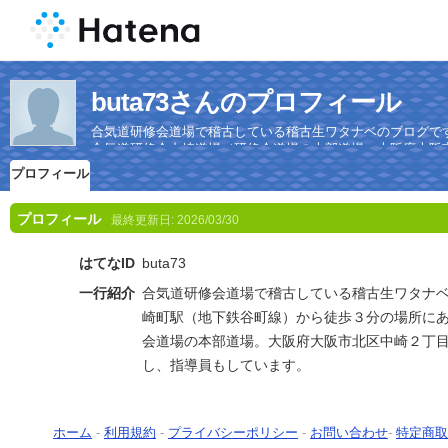
buta73さんのプロフィール
合気道研修会道場で稽古している稽古生ワタナベのブログで
合気道研修会中崎道場（研修会道場の本部道場。大阪府大阪
す。
プロフィール
プロフィール
最終更新日:
2026/03/30
はてなID
buta73
一行紹介
合気道研修会道場で稽古している稽古生ワタナ
崎町駅（地下鉄谷町線）から徒歩３分の場所に
会道場の本部道場。大阪府大阪市北区中崎２丁
し、指導員もしています。
ホーム
-
利用規約
-
プライバシーポリシー
-
お問い合わせ
-
特定商取