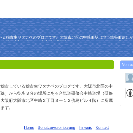
いる稽古生ワタナベのブログです。大阪市北区の中崎町駅（地下鉄谷町線）
会道場の本部道場。大阪府大阪市北区中崎２丁目３ー１２傍島ビル４階）に
Von b
で稽古している稽古生ワタナベのブログです。大阪市北区の中
町線）から徒歩３分の場所にある合気道研修会中崎道場（研修
。大阪府大阪市北区中崎２丁目３ー１２傍島ビル４階）に所属
います。
Home
-
Benutzervereinbarung
-
Hinweis
-
Kontakt