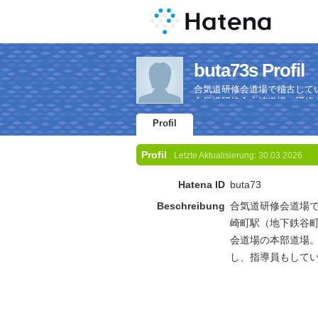
buta73s Profil
合気道研修会道場で稽古して
合気道研修会中崎道場（研修
す。
Profil
Profil
Letzte Aktualisierung:
30.03.2026
Hatena ID
buta73
Beschreibung
合気道研修会道場
崎町駅（地下鉄谷
会道場の本部道場
し、指導員もして