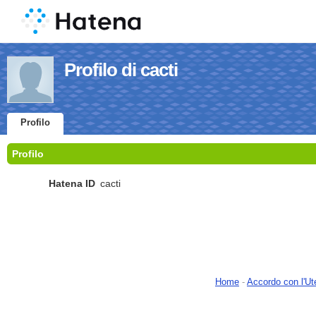
Profilo di cacti
Profilo
Profilo
Hatena ID
cacti
Home
-
Accordo con l'Ut