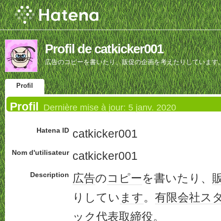
Profil de catkicker001
広告のコピーを書いたり、販促の企画を考えたりしています
Profil
Profil
Dernière mise à jour:
5 janv. 2020
Hatena ID
catkicker001
Nom d'utilisateur
catkicker001
Description
広告
の
コピー
を書いたり、
りしてい
ます
。
有限会社
ス
ック
代表取締役
。