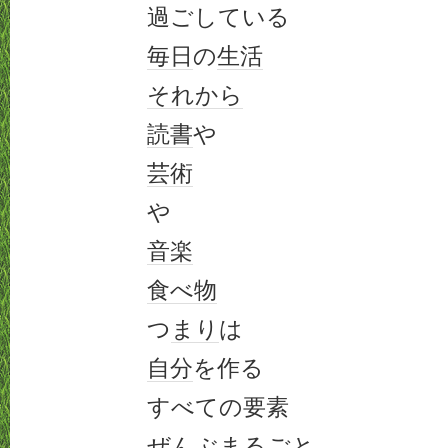
過ごしている
毎日
の
生活
それから
読書
や
芸術
や
音楽
食べ物
つ
まり
は
自分
を作る
すべての要素
ぜんぶまるごと