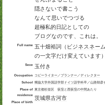
隠
さな
いで書こう
なんて思いでつづる
超極私的
日記
としての
ブログ
なのです、これは。
Full name
五十畑裕詞（
ビジネス
ネー
の一文字だけ変えてい
ます
Sexe
玉付き
Occupation
コピーライター
／
プランナー
／
ディレクター
School
獨協大学
外国語学部
ドイツ語
学科
卒／
山路
朝彦
Place of
東京都
杉並区
荻窪
と
西荻窪
の
中間
あたり
residence
茨城県
古河市
Place of birth