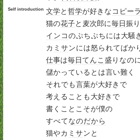
Self introduction
文学
と
哲学
が好きな
コピー
猫の
花子
と麦次郎に
毎日
振
インコ
のぷちぷちには大騒
カ
ミサ
ンには怒られてばか
仕事
は
毎日
てんこ
盛りなの
儲かっているとは言い難く
それでも
言葉
が大好きで
考えることも大好きで
書くことこそが僕の
すべて
なのだ
から
猫やカ
ミサ
ンと