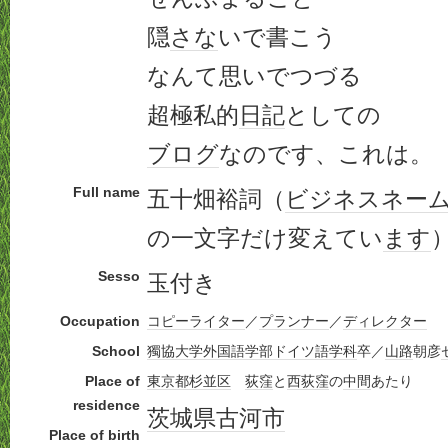
隠
さな
いで書こう
なんて思いでつづる
超極私的
日記
としての
ブログ
なのです、これは。
Full name
五十畑裕詞（
ビジネス
ネー
の一文字だけ変えてい
ます
Sesso
玉付き
Occupation
コピーライター
／
プランナー
／
ディレクター
School
獨協大学
外国語学部
ドイツ語
学科
卒／
山路
朝彦
Place of
東京都
杉並区
荻窪
と
西荻窪
の
中間
あたり
residence
茨城県
古河市
Place of birth