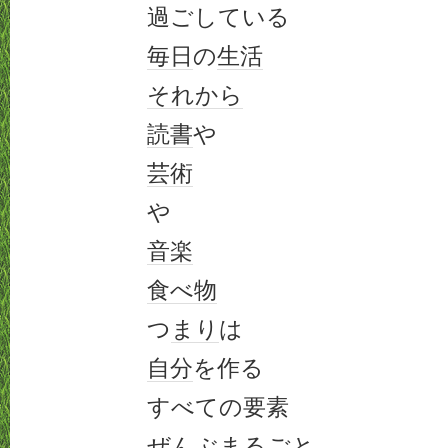
過ごしている
毎日
の
生活
それから
読書
や
芸術
や
音楽
食べ物
つ
まり
は
自分
を作る
すべての要素
ぜんぶまるごと