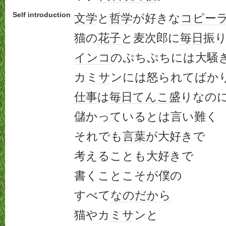
Self introduction
文学
と
哲学
が好きな
コピー
猫の
花子
と麦次郎に
毎日
振
インコ
のぷちぷちには大騒
カ
ミサ
ンには怒られてばか
仕事
は
毎日
てんこ
盛りなの
儲かっているとは言い難く
それでも
言葉
が大好きで
考えることも大好きで
書くことこそが僕の
すべて
なのだ
から
猫やカ
ミサ
ンと