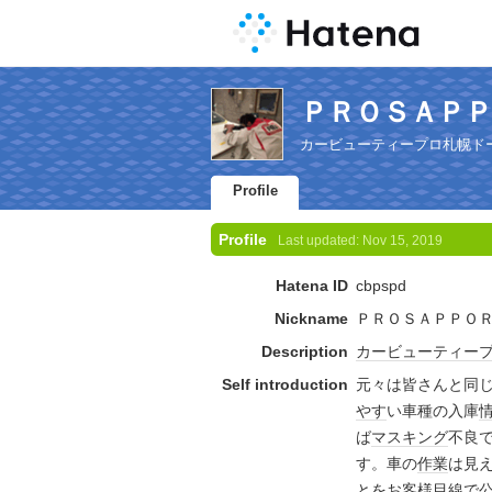
ＰＲＯＳＡＰＰＯＲＯ
カービューティープロ札幌ド
Profile
Profile
Last updated:
Nov 15, 2019
Hatena ID
cbpspd
Nickname
ＰＲＯＳＡＰＰＯ
Description
カービュー
ティー
Self introduction
元々は皆さんと同
やす
い車種の入庫
ば
マスキング
不良
す。車の
作業
は見
とを
お客様
目線
で