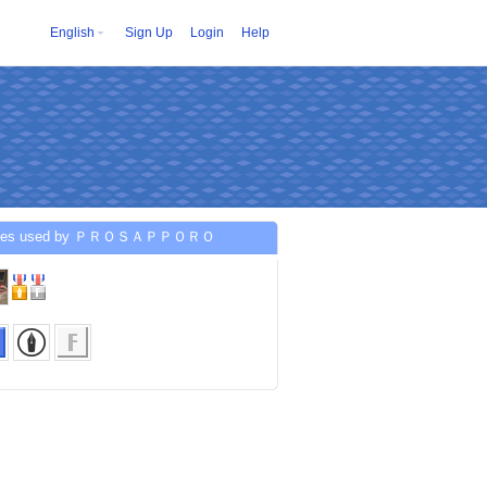
English
Sign Up
Login
Help
ices used by ＰＲＯＳＡＰＰＯＲＯ