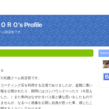
's Profile
ーム前店長です。
Serv
ＲＯ
プロ
札幌ドーム
前
店長
です。
じ
コーティング
店を利用する
立場
でありましたが、
盗難
に遭い
情報
を公開されたり、隙間には
コンパウンド
べったり（今思え
でした。）また車内はなぜか
タバコ臭
と嫌な思いをした
もの
で
えませんが、なるべく
画像
を公開し
自身
が思った事、感じ
たこ
公開するようにしており
ます
。