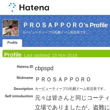
ＰＲＯＳＡＰＰＯＲＯ's Profile
カービューティープロ札幌ドーム前店長です。
Profile
Profile
Last updated:
15 Nov 2019
Hatena ID
cbpspd
Nickname
ＰＲＯＳＡＰＰＯＲＯ
Description
カービュー
ティー
プロ
札幌ドーム
前
店長
です。
Self introduction
元々は皆さんと同じ
コーテ
立場
でありましたが、
盗難