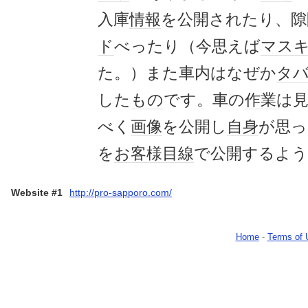
入庫
情報
を公開されたり、隙
ド
べったり（今思えば
マス
た。）また車内はなぜか
タ
した
もの
です。車の
作業
は
べく
画像
を公開し
自身
が思っ
を
お客様
目線
で公開するよ
Website #1
http://pro-sapporo.com/
Home
-
Terms of 