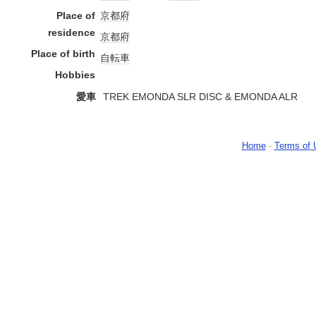
Place of
京都府
residence
京都府
Place of birth
自転車
Hobbies
愛車
TREK EMONDA SLR DISC & EMONDA ALR
Home
-
Terms of 