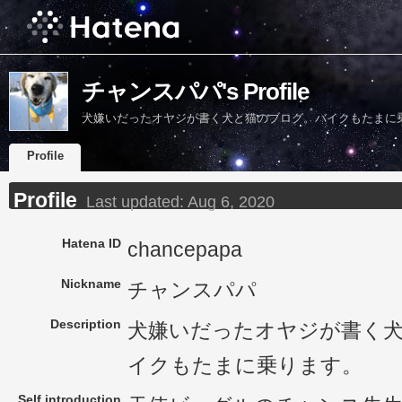
チャンスパパ's Profile
犬嫌いだったオヤジが書く犬と猫のブログ。バイクもたまに
Profile
Profile
Last updated:
Aug 6, 2020
Hatena ID
chancepapa
Nickname
チャンスパパ
Description
犬嫌いだったオヤジが書く
イクもたまに乗ります。
Self introduction