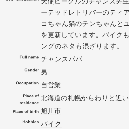
天使ビーグルのチャンス先
ーテッドレトリバーのティ
コちゃん猫のテンちゃんと
を更新しています。バイク
ングのネタも混ざります。
Full name
チャン
スパ
パ
Gender
男
Occupation
自営業
Place of
北海道
の
札幌
から
わりと近い
residence
旭川市
Place of birth
Hobbies
バイク