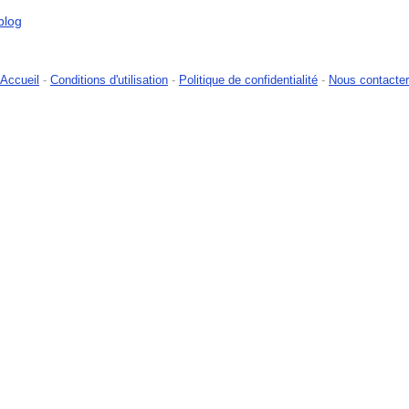
blog
Accueil
-
Conditions d'utilisation
-
Politique de confidentialité
-
Nous contacter