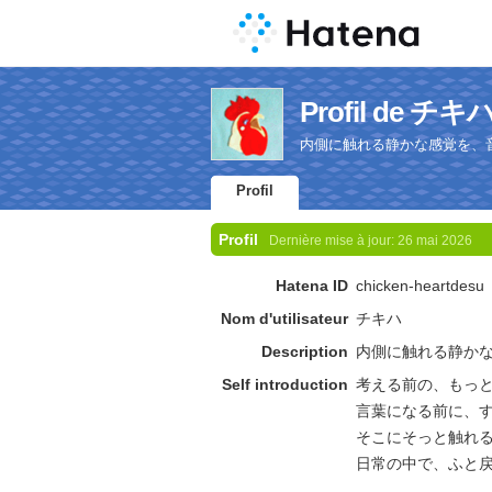
Profil de チキ
内側に触れる静かな感覚を、
Profil
Profil
Dernière mise à jour:
26 mai 2026
Hatena ID
chicken-heartdesu
Nom d'utilisateur
チキハ
Description
内側に触れる静か
Self introduction
考える前の、もっ
言葉になる前に、
そこにそっと触れ
日常の中で、ふと