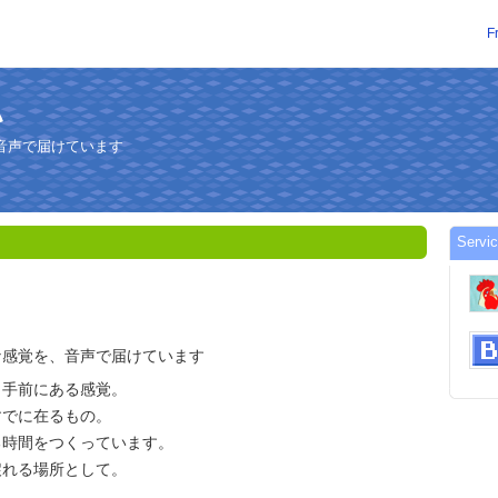
F
ハ
音声で届けています
Servi
な感覚を、音声で届けています
と手前にある感覚。
すでに在るもの。
る時間をつくっています。
戻れる場所として。