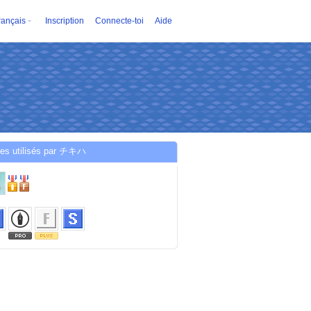
rançais
Inscription
Connecte-toi
Aide
ces utilisés par チキハ