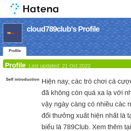
cloud789club's Profile
Profile
Profile
Last updated:
21 Oct 2022
Self introduction
Hiện nay, các trò chơi cá cượ
đã không còn quá xa lạ với nh
vậy ngày càng có nhiều các 
đổi thưởng xuất hiện nhất là t
biểu là 789Club. Xem thêm tạ