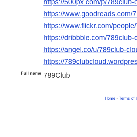
https://500px.com/p/789club-
https://www.goodreads.com/7
https://www.flickr.com/people
https://dribbble.com/789club-
https://angel.co/u/789club-cl
https://789clubcloud.wordpre
Full name
789Club
Home
-
Terms of 