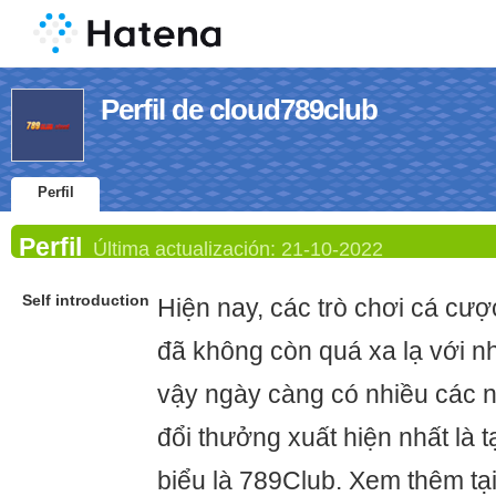
Perfil de cloud789club
Perfil
Perfil
Última actualización:
21-10-2022
Self introduction
Hiện nay, các trò chơi cá cượ
đã không còn quá xa lạ với nh
vậy ngày càng có nhiều các 
đổi thưởng xuất hiện nhất là t
biểu là 789Club. Xem thêm tạ