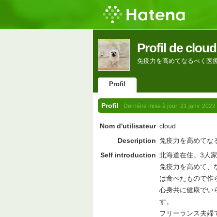
Profil de cloud
免疫力を高めてなるべく医
Profil
Profil
Dernière mise à jour:
21 janv. 2022
Nom d'utilisateur
cloud
Description
免疫力を高めてな
Self introduction
北海道在住。3人
免疫力を高めて、
は食べたもので作
心身共に健康でい
す。
フリーランス夫婦