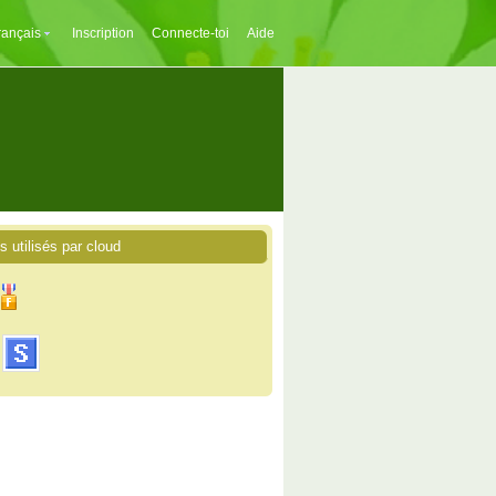
rançais
Inscription
Connecte-toi
Aide
s utilisés par cloud