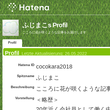
ふじまこs Profil
こころに花が咲くような記事をお届けします
Profil
Profil
Letzte Aktualisierung:
26.05.2022
Hatena ID
cocokara2018
Spitzname
ふじまこ
Beschreibung
こころに花が咲くような記
Vorstellung
＜略歴＞
20年近く会社員として働く