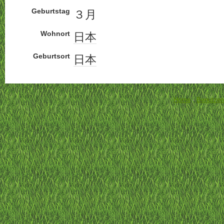
Geburtstag
３月
Wohnort
日本
Geburtsort
日本
Home
-
Benutzer