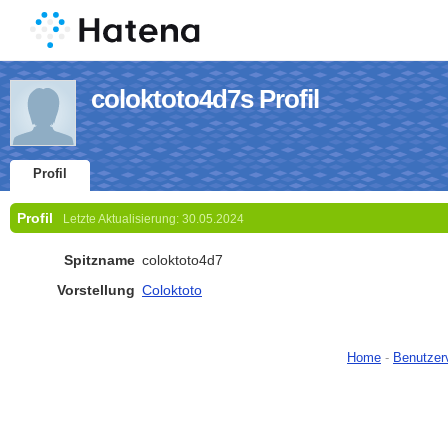
coloktoto4d7s Profil
Profil
Profil
Letzte Aktualisierung:
30.05.2024
Spitzname
coloktoto4d7
Vorstellung
Coloktoto
Home
-
Benutzer