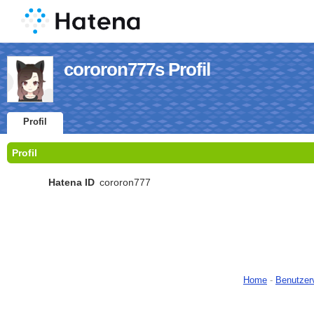
cororon777s Profil
Profil
Profil
Hatena ID
cororon777
Home
-
Benutzer