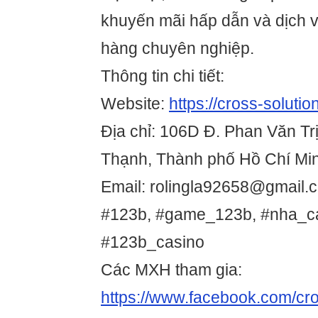
khuyến mãi hấp dẫn và dịch 
hàng chuyên nghiệp.
Thông tin chi tiết:
Website:
https://cross-soluti
Địa chỉ: 106D Đ. Phan Văn Tr
Thạnh, Thành phố Hồ Chí Min
Email: rolingla92658@gmail.
#123b, #game_123b, #nha_c
#123b_casino
Các MXH tham gia:
https://www.facebook.com/cr