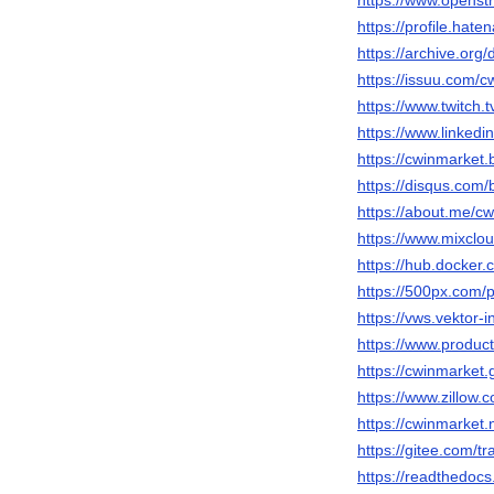
https://www.openst
https://profile.hate
https://archive.org
https://issuu.com/
https://www.twitch.
https://www.linkedi
https://cwinmarke
https://disqus.com/
https://about.me/c
https://www.mixclo
https://hub.docker
https://500px.com/
https://vws.vektor-
https://www.produ
https://cwinmarket.
https://www.zillow.
https://cwinmarket
https://gitee.com/t
https://readthedocs