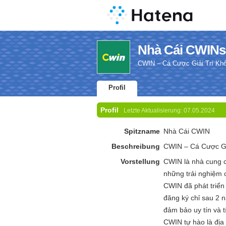
Nhà Cái CWINs 
CWIN – Cá Cược Giải Trí Kh
Profil
Profil
Letzte Aktualisierung:
07.05.2024
Spitzname
Nhà Cái CWIN
Beschreibung
CWIN – Cá Cược Gi
Vorstellung
CWIN là nhà cung 
những trải nghiệm c
CWIN đã phát triển
đăng ký chỉ sau 2 n
đảm bảo uy tín và 
CWIN tự hào là địa