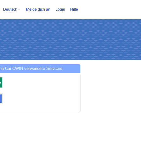
Deutsch
Melde dich an
Login
Hilfe
hà Cái CWIN verwendete Services.