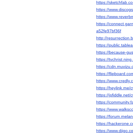
https://sketchfab.
https://www.discog
https://www.reverb
https://connect.ga
a52fe97bf36f
http://resurrection
https://public.tabl
https://because-gu
https://tvchrist.nin
https://cdn.muvizu.
https://flipboard.
https://www.credly
https://heylink.me/
https://jsfiddle.ne
https://community.f
https://www.walks
https://forum.melan
https://hackerone.
https://www.diigo.