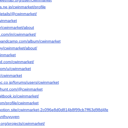
reetmap.org/user/cwinmarket
na.ne.jp/cwinmarket/profile
/details/@cwinmarket/
cwinmarket
tv/cwinmarket/about
n.com/in/cwinmarket/
t.bandcamp.com/album/cwinmarket
by/cwinmarket/about/
winmarket
ud.com/cwinmarket/
.com/u/cwinmarket
p/cwinmarket
inc.co.jp/forums/users/cwinmarket
cthunt.com/@cwinmarket
gitbook.io/cwinmarket/
com/profile/cwinmarket
.notion.site/cwinmarket-2c096e8d0d814b8f99cb7ff63d98d4fe
ranthuyuyen
.org/projects/cwinmarket/