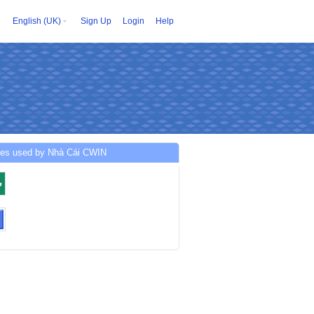
English (UK)
Sign Up
Login
Help
ces used by Nhà Cái CWIN