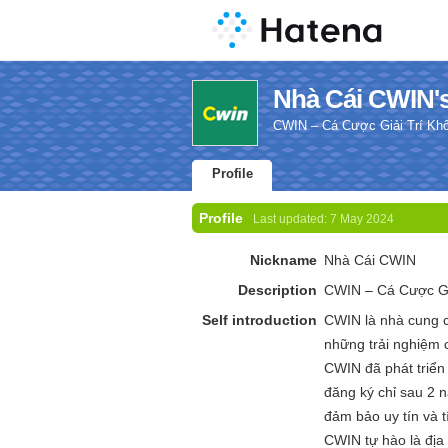
Nhà Cái CWIN's
CWIN – Cá Cược Giải Trí Kh
Profile
Profile
Last updated:
7 May 2024
Nickname
Nhà Cái CWIN
Description
CWIN – Cá Cược Gi
Self introduction
CWIN là nhà cung 
những trải nghiệm c
CWIN đã phát triển
đăng ký chỉ sau 2 n
đảm bảo uy tín và 
CWIN tự hào là địa