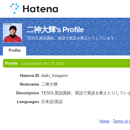
二神大輝's Profile
TESOL英語講師。英語で英語を教えたりしています。
Profile
Profile
Last updated:
Sep 25, 2019
Hatena ID
daiki_futagami
Nickname
二神大輝
Description
TESOL
英語
講師
。
英語
で
英語
を教えたりしてい
Languages
日本語
/
英語
Home
-
Terms of 