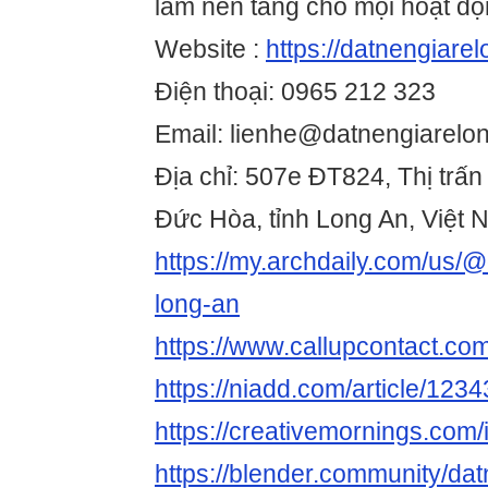
làm nền tảng cho mọi hoạt độ
Website :
https://datnengiarel
Điện thoại: 0965 212 323
Email: lienhe@datnengiarelo
Địa chỉ: 507e ĐT824, Thị trấ
Đức Hòa, tỉnh Long An, Việt
https://my.archdaily.com/us/@
long-an
https://www.callupcontact.co
https://niadd.com/article/123
https://creativemornings.com/
https://blender.community/da