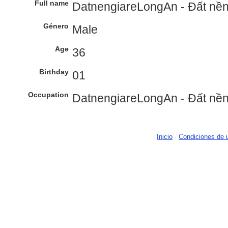
Full name
DatnengiareLongAn - Đất nền
Género
Male
Age
36
Birthday
01
Occupation
DatnengiareLongAn - Đất nền
Inicio
-
Condiciones de 