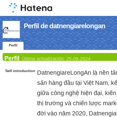
Perfil de datnengiarelongan
Perfil
Perfil
Última actualización:
25-08-2024
Self introduction
DatnengiareLongAn là nền tản
sản hàng đầu tại Việt Nam, k
giữa công nghệ hiện đại, kiến
thị trường và chiến lược mark
đời vào năm 2020, Datnengi