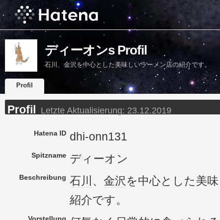
ディーオンs Profil
石川、金沢を中心とした美味しいラーメン店の紹介です。
Profil
Profil
Letzte Aktualisierung:
23.12.2019
Hatena ID
dhi-onn131
Spitzname
ディーオン
Beschreibung
石川
、
金沢
を中心とした美味
紹介です。
Vorstellung