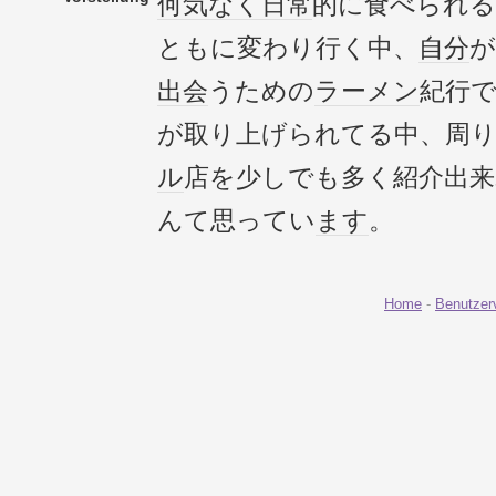
何気なく
日常
的に食べられる
ともに変わり行く中、
自分
が
出会
うための
ラーメン
紀行
が取り上げられてる中、周
ル
店を少しでも多く紹介出
んて思ってい
ます
。
Home
-
Benutzer