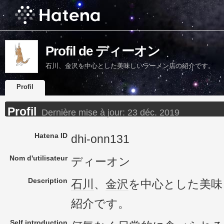
Profil de ディーオン
石川、金沢を中心とした美味しいラーメン店の紹介です。
Profil
Profil
Dernière mise à jour:
23 déc. 2019
Hatena ID
dhi-onn131
Nom d'utilisateur
ディーオン
Description
石川
、
金沢
を中心とした美味
紹介です。
Self introduction