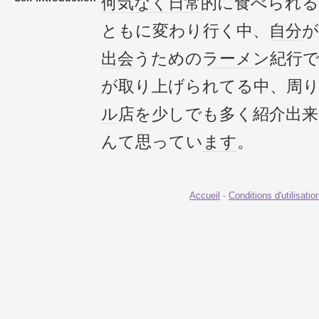
何気なく
日常
的に食べられる
ともに変わり行く中、
自分
が
出会
うための
ラーメン
紀行
が取り上げられてる中、周
ル
店を少しでも多く紹介出
んて思ってい
ます
。
Accueil
-
Conditions d'utilisatio