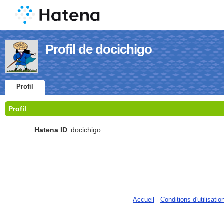
Profil de docichigo
Profil
Profil
Hatena ID
docichigo
Accueil
-
Conditions d'utilisatio