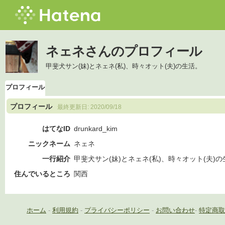
ネェネさんのプロフィール
甲斐犬サン(妹)とネェネ(私)、時々オット(夫)の生活。
プロフィール
プロフィール
最終更新日:
2020/09/18
はてなID
drunkard_kim
ニックネーム
ネェネ
一行紹介
甲斐犬サン(妹)とネェネ(私)、時々オット(夫)
住んでいるところ
関西
ホーム
-
利用規約
-
プライバシーポリシー
-
お問い合わせ
-
特定商取