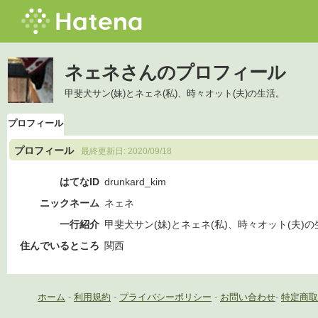
ネェネさんのプロフィール
甲斐犬サン(妹)とネェネ(私)、時々オット(夫)の生活。
プロフィール
プロフィール
最終更新日:
2020/09/18
はてなID
drunkard_kim
ニックネーム
ネェネ
一行紹介
甲斐犬サン(妹)とネェネ(私)、時々オット(夫)
住んでいるところ
関西
ホーム
-
利用規約
-
プライバシーポリシー
-
お問い合わせ
-
特定商取