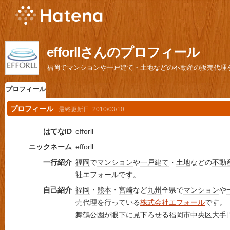
efforllさんのプロフィール
福岡でマンションや一戸建て・土地などの不動産の販売代理
プロフィール
プロフィール
最終更新日:
2010/03/10
はてなID
efforll
ニックネーム
efforll
一行紹介
福岡
で
マンション
や
一戸建て
・
土地
などの
不動
社
エフォールです。
自己紹介
福岡
・
熊本
・
宮崎
など
九州
全県で
マンション
や
売代理を行っている
株式会社エフォール
です。
舞鶴公園
が眼下に見下ろせる
福岡市中央区
大手