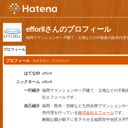
efforllさんのプロフィール
福岡でマンションや一戸建て・土地などの不動産の販売代理
プロフィール
プロフィール
最終更新日:
2010/03/10
はてなID
efforll
ニックネーム
efforll
一行紹介
福岡
で
マンション
や
一戸建て
・
土地
などの
不動
社
エフォールです。
自己紹介
福岡
・
熊本
・
宮崎
など
九州
全県で
マンション
や
売代理を行っている
株式会社エフォール
です。
舞鶴公園
が眼下に見下ろせる
福岡市中央区
大手