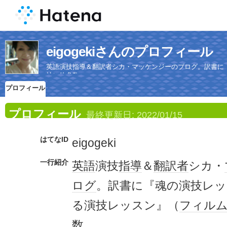
eigogekiさんのプロフィール
英語演技指導＆翻訳者シカ・マッケンジーのブログ。訳書に
社）他多数。
プロフィール
プロフィール
最終更新日:
2022/01/15
はてなID
eigogeki
一行紹介
英語
演技
指導
＆
翻訳者
シカ・
ログ
。訳書に『魂の演技レッ
る演技レッスン』（
フィル
数。