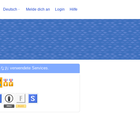
Deutsch
Melde dich an
Login
Hilfe
なお verwendete Services.