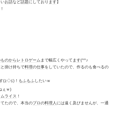
しい
お話
など
話題
にしており
ます
】
)！
のもの
から
レトロゲーム
まで幅広くやって
ます
(^^♪
業と掛け持ちで
料理
の
仕事
をしていたので、作るのも食べるの
(≧◇≦)！
もふもふ
したいｗ
ねぇｗ)
オムライス
！
ってたので、本当の
プロ
の
料理人
には遠く及びませんが、一通