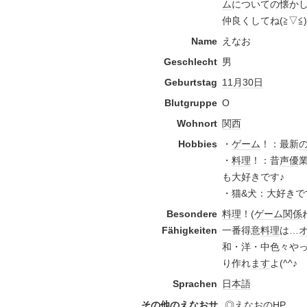
ム
についての懐か
仲良くしてね(≧▽≦
Name
えなお
Geschlecht
男
Geburtstag
11月30日
Blutgruppe
O
Wohnort
関西
Hobbies
・
ゲーム
！：最新
・
料理
！：昔
声優
も大好きです♪
・猫&犬：大好きです
Besondere
料理
！(
ゲーム
関係
Fähigkeiten
一番得意
料理
は…
和・洋・中色々や
り作れ
ます
よ(^^♪
Sprachen
日本語
その他のえなおサ
◎えなおの
HP