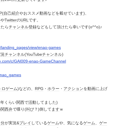
P
(
自己紹介
やおススメ
動画
などを載せてい
ます
)、
ル
や
Twitter
の
URL
です。
けたら
チャンネル
登録
などもして頂けたら幸いです(o^^o)♪
om/landing_pages/view/enao-games
実況
チャンネル
(
YouTube
チャンネル
)
be.com/c/GAI009-enao-GameChannel
m/enao_games
トロゲーム
)などの、
RPG
・
ホラー
・
アクション
を
動画
に上げ
7年くらい
関西
で
活動
してました)
の
関西弁
で喋り(
叫び
？)倒して
ます
ｗ
自分
が実況&
プレイ
している
ゲーム
や、気になる
ゲーム
、
ゲー