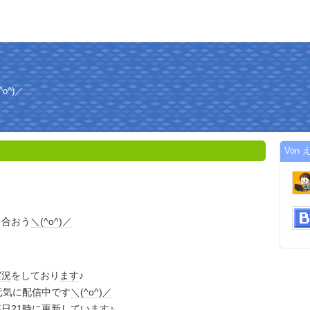
o^)／
Von え
り合おう
＼(^o^)／
実況
をしており
ます
♪
元気に
配信
中です
＼(^o^)／
毎日
21時に
更新
してい
ます
♪