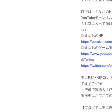
以下は、えなおの
H
YouTube
チャンネ
もし気に入って頂
↓↓↓
◎えなおの
HP
https://peraichi.c
◎えなおの
ゲーム
https://www.youtu
◎
Twitter
https://twitter.co
主に
PS4
や
SFC
(
レ
て
ます
(^▽^)/
元
声優
で
関西人
！(
実況中はこてこて
【
ブログ
では主に