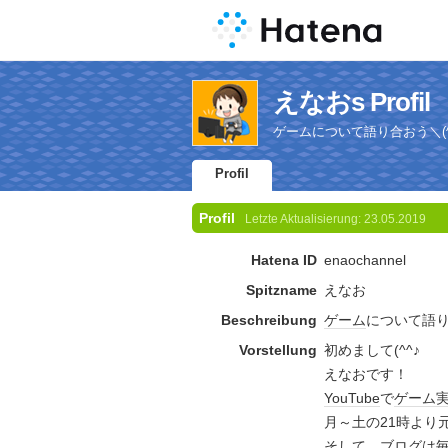
えなおs Profil
ゲームについて語り合おう＼(^
Profil
Profil
Letzte Aktualisierung:
23.05.2019
Hatena ID
enaochannel
Spitzname
えなお
Beschreibung
ゲーム
について語
Vorstellung
初めまして(^^♪
えなおです！
YouTube
で
ゲーム
月～土の21時より
そして、
ブログ
は