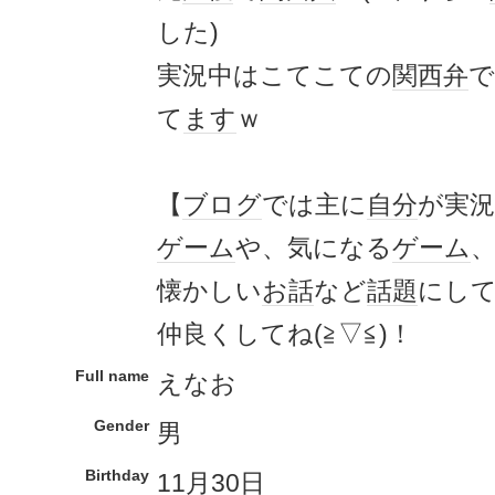
した)
実況中はこてこての
関西弁
で
て
ます
ｗ
【
ブログ
では主に
自分
が実況
ゲーム
や、気になる
ゲーム
懐かしい
お話
など
話題
にし
仲良くしてね(≧▽≦)！
Full name
えなお
Gender
男
Birthday
11月30日