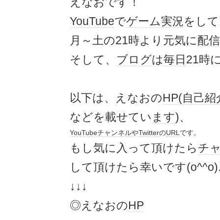
えなおです！
YouTube
で
ゲーム実況
をして
月～土の21時より元気に
配信
そして、
ブログ
は
毎日
21時
以下は、えなおの
HP
(
自己紹
などを載せてい
ます
)、
YouTube
チャンネル
や
Twitter
の
URL
です。
もし気に入って頂けたら
チ
して頂けたら幸いです(o^^o)
↓↓↓
◎えなおの
HP