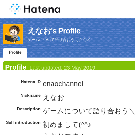
えなお's Profile
ゲームについて語り合おう＼(^o^)／
Profile
Profile
Last updated:
23 May 2019
Hatena ID
enaochannel
Nickname
えなお
Description
ゲーム
について語り合おう
＼
Self introduction
初めまして(^^♪