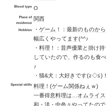
Blood type
O
Place of
関西
residence
・
ゲーム
！：最新
のもの
から
Hobbies
幅広くやって
ます
(^^♪
・
料理
！：昔
声優
業と掛け持
していたので、作るのも食
♪
・猫&犬：大好きです(≧◇≦)
Special skills
料理
！(
ゲーム
関係
ねぇｗ)
一番得意
料理
は…
オムライス
和・洋・中色々やってたので