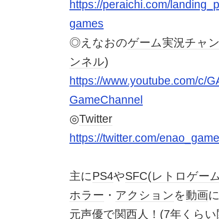
https://peraichi.com/landing
games
◎えなおの
ゲーム実況
チャ
ンネル
)
https://www.youtube.com/c/G
GameChannel
◎
Twitter
https://twitter.com/enao_gam
主に
PS4
や
SFC
(
レトロゲー
ホラー
・
アクション
を
動画
元
声優
で
関西人
！(7年くらい