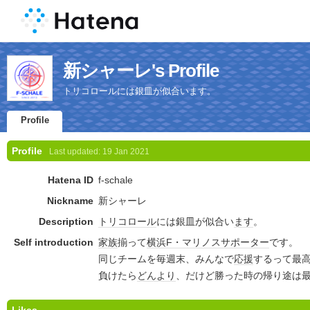
新シャーレ's Profile
トリコロールには銀皿が似合います。
Profile
Profile
Last updated:
19 Jan 2021
Hatena ID
f-schale
Nickname
新シャーレ
Description
トリコロール
には銀皿が似合い
ます
。
Self introduction
家族
揃って
横浜F・マリノス
サポーター
です。
同じチームを毎週末、みんなで
応援
するって最
負けたら
どんより
、だけど勝った時の帰り途は