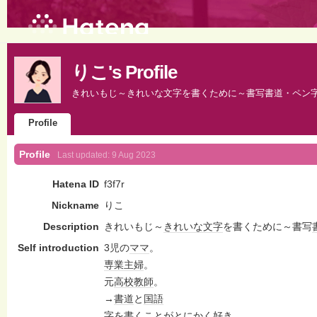
りこ's Profile
きれいもじ～きれいな文字を書くために～書写書道・ペン
Profile
Profile
Last updated:
9 Aug 2023
Hatena ID
f3f7r
Nickname
りこ
Description
きれいもじ～
きれいな
文字
を書くために～書写
Self introduction
3児の
ママ
。
専業主婦
。
元
高校教師
。
→
書道
と
国語
字を書くことがとにかく好き。