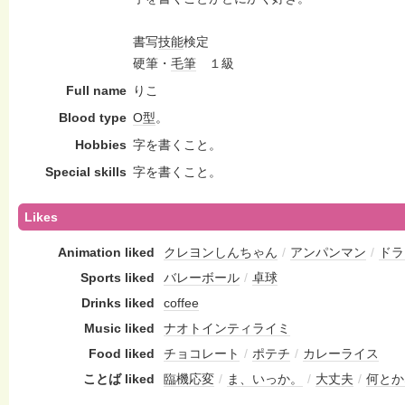
書写
技能
検定
硬筆・
毛筆
１級
Full name
りこ
Blood type
O型
。
Hobbies
字を書くこと。
Special skills
字を書くこと。
Likes
Animation liked
クレヨンしんちゃん
/
アンパンマン
/
ドラ
Sports liked
バレーボール
/
卓球
Drinks liked
coffee
Music liked
ナオトインティライミ
Food liked
チョコレート
/
ポテチ
/
カレーライス
ことば liked
臨機応変
/
ま、いっか。
/
大丈夫
/
何とか