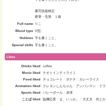
書写
技能
検定
硬筆・
毛筆
１級
Full name
りこ
Blood type
O型
。
Hobbies
字を書くこと。
Special skills
字を書くこと。
Likes
Drinks liked
coffee
Music liked
ナオトインティライミ
Food liked
チョコレート
/
ポテチ
/
カレーライス
Animation liked
クレヨンしんちゃん
/
アンパンマン
/
ドラ
Sports liked
バレーボール
/
卓球
ことば liked
臨機応変
/
ま、いっか。
/
大丈夫
/
何とか