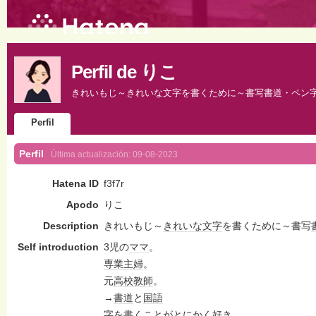
Perfil de りこ
きれいもじ～きれいな文字を書くために～書写書道・ペン
Perfil
Perfil
Última actualización:
09-08-2023
Hatena ID
f3f7r
Apodo
りこ
Description
きれいもじ～
きれいな
文字
を書くために～書写
Self introduction
3児の
ママ
。
専業主婦
。
元
高校教師
。
→
書道
と
国語
字を書くことがとにかく好き。