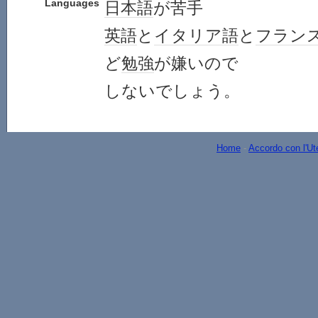
Languages
日本語
が苦手
英語
と
イタリア語
と
フラン
ど
勉強
が嫌いので
しないでしょう。
Home
-
Accordo con l'Ut