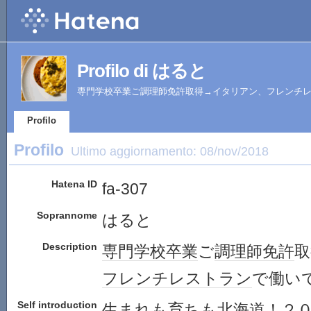
Profilo di はると
専門学校卒業ご調理師免許取得→イタリアン、フレンチレ
Profilo
Profilo
Ultimo aggiornamento:
08/nov/2018
Hatena ID
fa-307
Soprannome
はると
Description
専門学校
卒業
ご
調理師免許
取
フレンチ
レストラン
で働い
Self introduction
生
まれ
も育ちも
北海道
！２