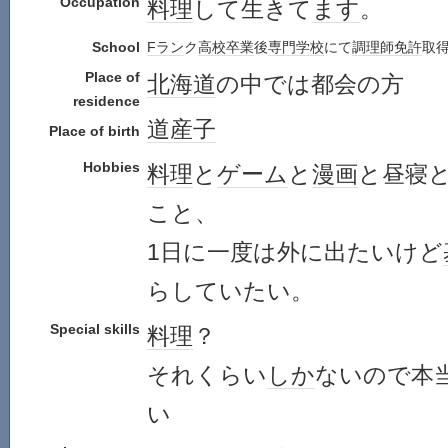
Occupation
料理
して生きて
ます
。
School
Fラン
ク
高校
卒業
後
専門学校
にて
調理師免許
取
Place of
北海道
の中では都会の方
residence
道産子
Place of birth
Hobbies
料理
と
ゲーム
と
漫画
と昼寝
こと、
1日に一度は外に出たいけど
らしていたい。
Special skills
料理
？
それくらい
しか
ないので本
い