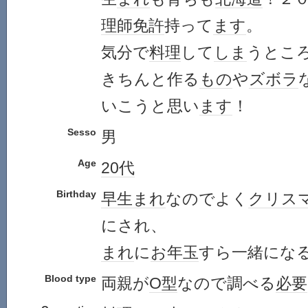
理師免許
持って
ます
。
気分で
料理
して
しま
うとこ
きちんと作る
もの
や
ズボラ
いこうと思い
ます
！
Sesso
男
Age
20代
Birthday
早生まれ
なのでよく
クリス
にされ、
まれ
に
お年玉
すら一緒にな
Blood type
両親が
O型
なので調べる
必要