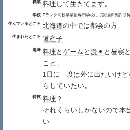
職業
料理
して生きて
ます
。
学校
Fラン
ク
高校
卒業
後
専門学校
にて
調理師免許
取
住んでいるところ
北海道
の中では都会の方
生まれたところ
道産子
趣味
料理
と
ゲーム
と
漫画
と昼寝
こと、
1日に一度は外に出たいけど
らしていたい。
特技
料理
？
それくらい
しか
ないので本
い