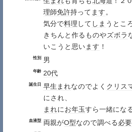
生
まれ
も育ちも
北海道
！２
理師免許
持って
ます
。
気分で
料理
して
しま
うとこ
きちんと作る
もの
や
ズボラ
いこうと思い
ます
！
性別
男
年齢
20代
誕生日
早生まれ
なのでよく
クリス
にされ、
まれ
に
お年玉
すら一緒にな
血液型
両親が
O型
なので調べる
必要