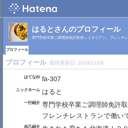
はるとさんのプロフィール
専門学校卒業ご調理師免許取得→イタリアン、フレンチレ
プロフィール
プロフィール
最終更新日:
2018/11/08
はてなID
fa-307
ニックネーム
はると
一行紹介
専門学校
卒業
ご
調理師免許
取
フレンチ
レストラン
で働い
自己紹介